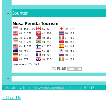
Counter
-- Desain by:
https://www.nusapenidatourism.com
@2017 --
×
Chat Us