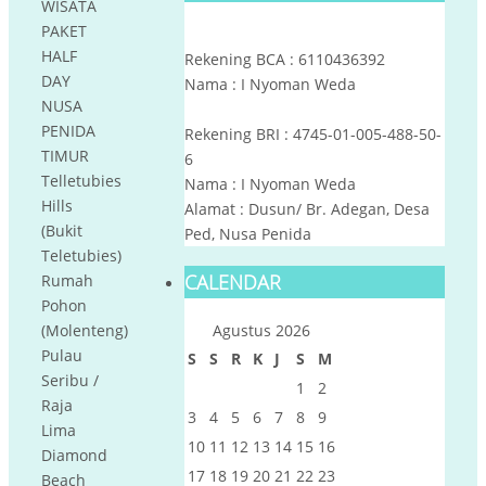
WISATA
PAKET
HALF
Rekening BCA : 6110436392
DAY
Nama : I Nyoman Weda
NUSA
PENIDA
Rekening BRI : 4745-01-005-488-50-
TIMUR
6
Telletubies
Nama : I Nyoman Weda
Hills
Alamat : Dusun/ Br. Adegan, Desa
(Bukit
Ped, Nusa Penida
Teletubies)
CALENDAR
Rumah
Pohon
(Molenteng)
Agustus 2026
Pulau
S
S
R
K
J
S
M
Seribu /
1
2
Raja
3
4
5
6
7
8
9
Lima
10
11
12
13
14
15
16
Diamond
17
18
19
20
21
22
23
Beach