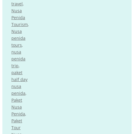
travel
,
Nusa
Penida
Tourism
,
Nusa
penida
tours
,
nusa
penida
trip
,
paket
half day
nusa
penida
,
Paket
Nusa
Penida
,
Paket
Tour