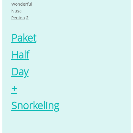
Wonderfull
Nusa
Penida
2
Paket
Half
Day
+
Snorkeling