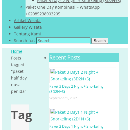
Paket 3 Days 2 Night + Snorkeling (3D2N+S)
Paket One Day Kombinasi – WhatsApp
+62085238903205
Artikel Wisata
Gallery Wisata
Tentang Kami
Search for:
Search
Home
Recent Posts
Posts
tagged
"paket
half day
nusa
Paket 3 Days 2 Night + Snorkeling
penida"
(3D2N+S)
September 9, 2022
Tag
Paket 2 Days 1 Night + Snorkeling