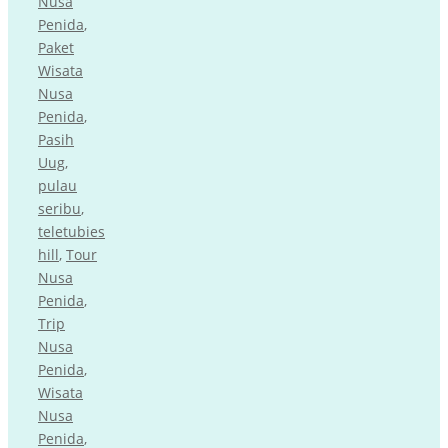
Nusa
Penida
,
Paket
Wisata
Nusa
Penida
,
Pasih
Uug
,
pulau
seribu
,
teletubies
hill
,
Tour
Nusa
Penida
,
Trip
Nusa
Penida
,
Wisata
Nusa
Penida
,