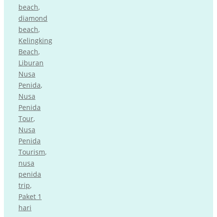
beach
,
diamond
beach
,
Kelingking
Beach
,
Liburan
Nusa
Penida
,
Nusa
Penida
Tour
,
Nusa
Penida
Tourism
,
nusa
penida
trip
,
Paket 1
hari