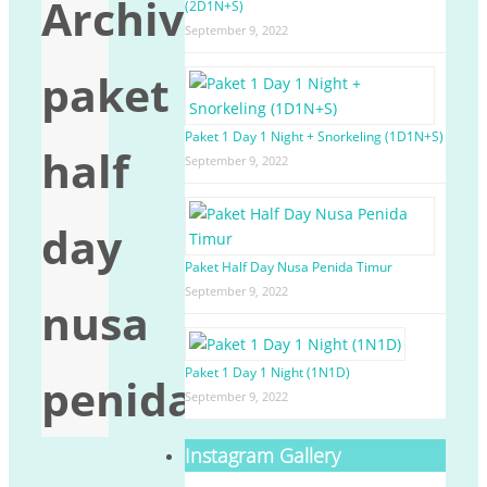
Archives:
(2D1N+S)
September 9, 2022
paket
Paket 1 Day 1 Night + Snorkeling (1D1N+S)
half
September 9, 2022
day
Paket Half Day Nusa Penida Timur
September 9, 2022
nusa
Paket 1 Day 1 Night (1N1D)
penida
September 9, 2022
Instagram Gallery