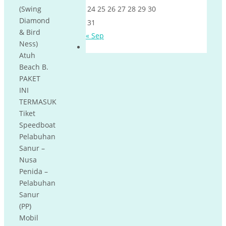
(Swing
24
25
26
27
28
29
30
Diamond
31
& Bird
« Sep
Ness)
Atuh
Beach B.
PAKET
INI
TERMASUK
Tiket
Speedboat
Pelabuhan
Sanur –
Nusa
Penida –
Pelabuhan
Sanur
(PP)
Mobil