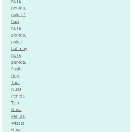
nusa
penida
,
paket 2
hari
nusa
penida
,
paket
half day
nusa
penida
,
Pasih
Uug
,
Tour
Nusa
Penida
,
Trip
Nusa
Penida
,
Wisata
Nusa