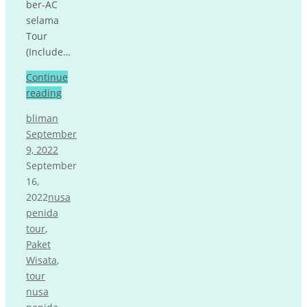
ber-AC
selama
Tour
(Include…
Continue
reading
bliman
September
9, 2022
September
16,
2022
nusa
penida
tour
,
Paket
Wisata
,
tour
nusa