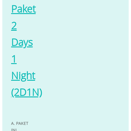
Paket
2
Days
1
Night
(2D1N)
A. PAKET
INI