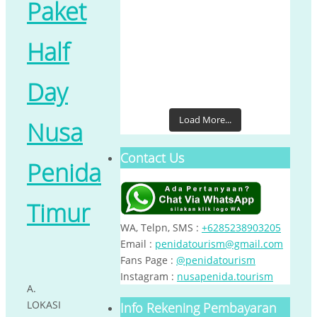
Paket
Half
Day
Load More...
Nusa
Contact Us
Penida
Timur
WA, Telpn, SMS :
+6285238903205
Email :
penidatourism@gmail.com
Fans Page :
@penidatourism
Instagram :
nusapenida.tourism
A.
LOKASI
Info Rekening Pembayaran