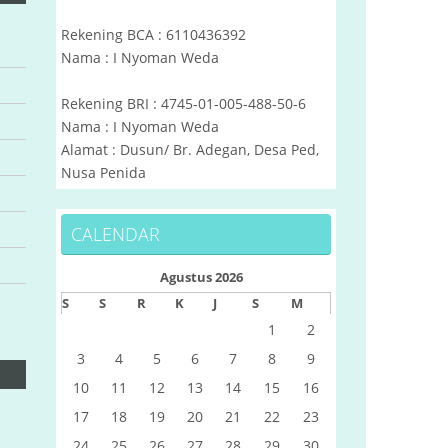
Rekening BCA : 6110436392
Nama : I Nyoman Weda
Rekening BRI : 4745-01-005-488-50-6
Nama : I Nyoman Weda
Alamat : Dusun/ Br. Adegan, Desa Ped,
Nusa Penida
CALENDAR
Agustus 2026
S
S
R
K
J
S
M
1
2
3
4
5
6
7
8
9
10
11
12
13
14
15
16
17
18
19
20
21
22
23
24
25
26
27
28
29
30