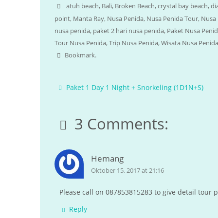
c
a
i
l
a
atuh beach
,
Bali
,
Broken Beach
,
crystal bay beach
,
di
e
t
t
e
r
point
,
Manta Ray
,
Nusa Penida
,
Nusa Penida Tour
,
Nusa 
nusa penida
,
paket 2 hari nusa penida
,
Paket Nusa Peni
b
s
t
g
e
Tour Nusa Penida
,
Trip Nusa Penida
,
Wisata Nusa Penid
o
A
e
r
Bookmark
.
o
p
r
a
k
p
m
Paket 1 Day 1 Night + Snorkeling (1D1N+S)
3 Comments:
Hemang
Oktober 15, 2017 at 21:16
Please call on 087853815283 to give detail tour p
Reply