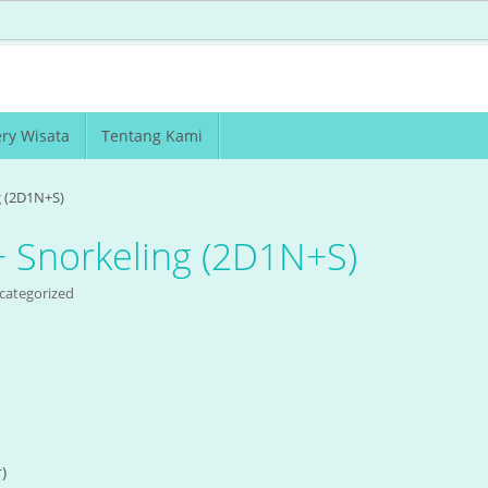
ery Wisata
Tentang Kami
g (2D1N+S)
+ Snorkeling (2D1N+S)
categorized
)