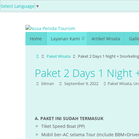
Select Language
▼
Home
Layanan Kami
Artikel Wisata
Gall
Paket Wisata
Paket 2 Days 1 Night + Snorkelin
Paket 2 Days 1 Night 
bliman
September 9, 2022
Paket Wisata
,
Un
A. PAKET INI SUDAH TERMASUK
Tiket Speed Boat (PP)
Mobil ber-AC selama Tour (Include BBM+Driver