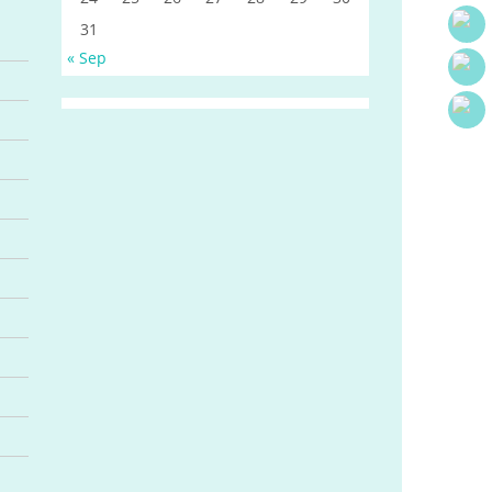
31
« Sep