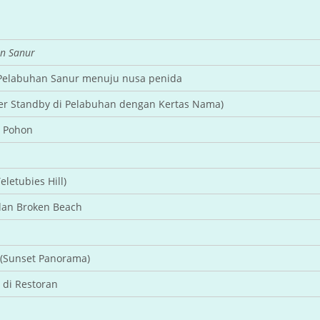
n Sanur
i Pelabuhan Sanur menuju nusa penida
ver Standby di Pelabuhan dengan Kertas Nama)
h Pohon
eletubies Hill)
 dan Broken Beach
h (Sunset Panorama)
di Restoran