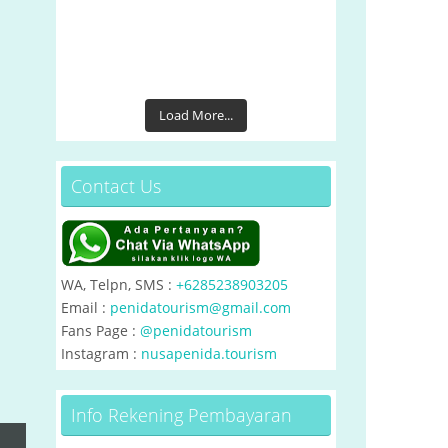
Load More...
Contact Us
WA, Telpn, SMS :
+6285238903205
Email :
penidatourism@gmail.com
Fans Page :
@penidatourism
Instagram :
nusapenida.tourism
Info Rekening Pembayaran