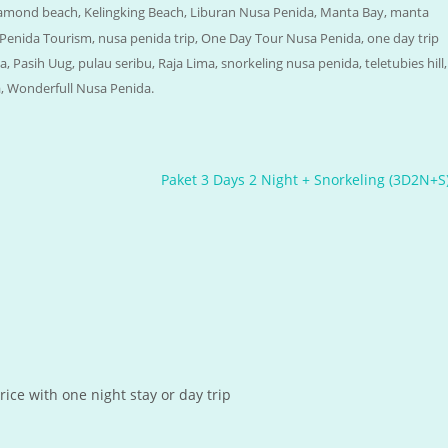
amond beach
,
Kelingking Beach
,
Liburan Nusa Penida
,
Manta Bay
,
manta
Penida Tourism
,
nusa penida trip
,
One Day Tour Nusa Penida
,
one day trip
da
,
Pasih Uug
,
pulau seribu
,
Raja Lima
,
snorkeling nusa penida
,
teletubies hill
,
a
,
Wonderfull Nusa Penida
.
Paket 3 Days 2 Night + Snorkeling (3D2N+S
rice with one night stay or day trip