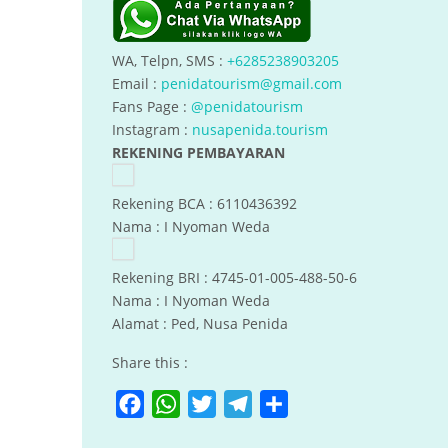
WA, Telpn, SMS :
+6285238903205
Email :
penidatourism@gmail.com
Fans Page :
@penidatourism
Instagram :
nusapenida.tourism
REKENING PEMBAYARAN
Rekening BCA : 6110436392
Nama : I Nyoman Weda
Rekening BRI : 4745-01-005-488-50-6
Nama : I Nyoman Weda
Alamat : Ped, Nusa Penida
Share this :
F
W
T
T
S
a
h
w
e
h