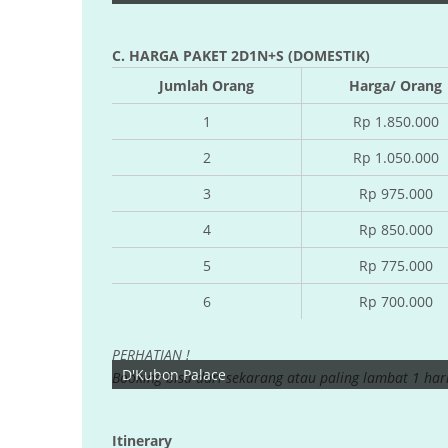
C. HARGA PAKET 2D1N+S (DOMESTIK)
Jumlah Orang
Harga/ Orang
1
Rp 1.850.000
2
Rp 1.050.000
3
Rp 975.000
4
Rp 850.000
5
Rp 775.000
6
Rp 700.000
PERHATIAN !
D'Kubon Palace
Booking bisa dari sekarang atau paling lambat 1 har
Itinerary