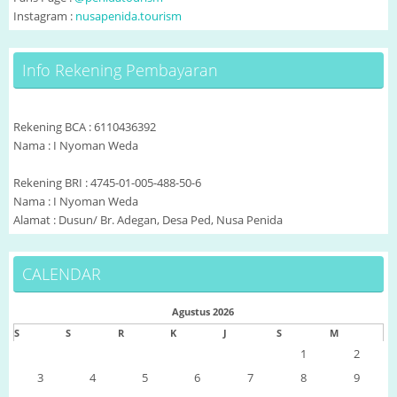
Instagram :
nusapenida.tourism
Info Rekening Pembayaran
Rekening BCA : 6110436392
Nama : I Nyoman Weda
Rekening BRI : 4745-01-005-488-50-6
Nama : I Nyoman Weda
Alamat : Dusun/ Br. Adegan, Desa Ped, Nusa Penida
CALENDAR
Agustus 2026
S
S
R
K
J
S
M
1
2
3
4
5
6
7
8
9