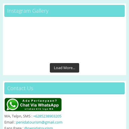
Instagram Gallery
Load More...
Contact Us
WA, Telpn, SMS :
+6285238903205
Email :
penidatourism@gmail.com
Fans Page :
@penidatourism