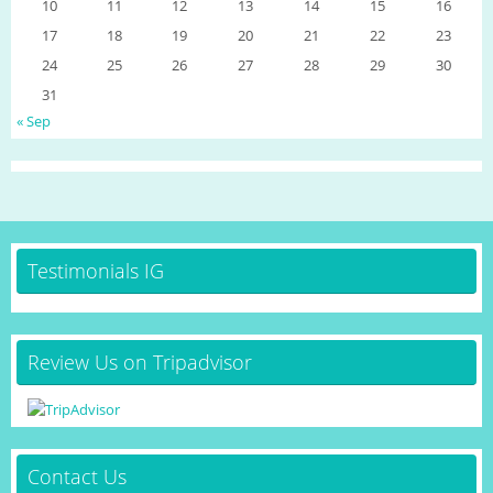
10
11
12
13
14
15
16
17
18
19
20
21
22
23
24
25
26
27
28
29
30
31
« Sep
Testimonials IG
Review Us on Tripadvisor
Contact Us