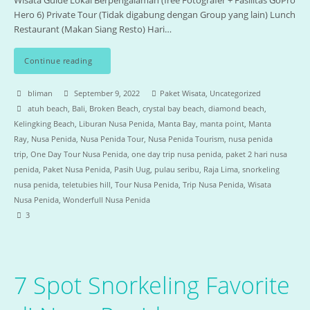
Wisata Guide Lokal Berpengalaman (free Fotografer + Fasilitas GoPro
Hero 6) Private Tour (Tidak digabung dengan Group yang lain) Lunch
Restaurant (Makan Siang Resto) Hari…
Continue reading
bliman
September 9, 2022
Paket Wisata
,
Uncategorized
atuh beach
,
Bali
,
Broken Beach
,
crystal bay beach
,
diamond beach
,
Kelingking Beach
,
Liburan Nusa Penida
,
Manta Bay
,
manta point
,
Manta
Ray
,
Nusa Penida
,
Nusa Penida Tour
,
Nusa Penida Tourism
,
nusa penida
trip
,
One Day Tour Nusa Penida
,
one day trip nusa penida
,
paket 2 hari nusa
penida
,
Paket Nusa Penida
,
Pasih Uug
,
pulau seribu
,
Raja Lima
,
snorkeling
nusa penida
,
teletubies hill
,
Tour Nusa Penida
,
Trip Nusa Penida
,
Wisata
Nusa Penida
,
Wonderfull Nusa Penida
3
7 Spot Snorkeling Favorite