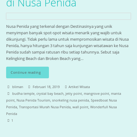
di Nusa Penida
Nusa Penida yang terkenal dengan Destinasinya yang unik
menyimpan banyak spot-spot wisata menarik yang wajib untuk
dikunjungi. Tidak perlu lama untuk mempromosikan wisata di Nusa
Penida, hanya hitungan 3 tahun saja kunjungan wisatawan ke Nusa
Penida sudah sampai ratusan ribu setiap tahunnya. Sebut saja
Kelingking Beach dan Broken Beach yang…
Continue reading
bliman
Februari 18, 2019
Artikel Wisata
budha temple
,
crystal bay beach
,
jetty point
,
mangrove point
,
manta
point
,
Nusa Penida Tourism
,
snorkeling nusa penida
,
Speedboat Nusa
Penida
,
Transportasi Murah Nusa Penida
,
wall point
,
Wonderfull Nusa
Penida
1