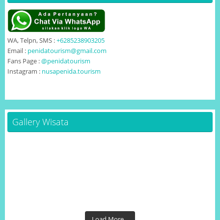
WA, Telpn, SMS :
+6285238903205
Email :
penidatourism@gmail.com
Fans Page :
@penidatourism
Instagram :
nusapenida.tourism
Gallery Wisata
Load More...