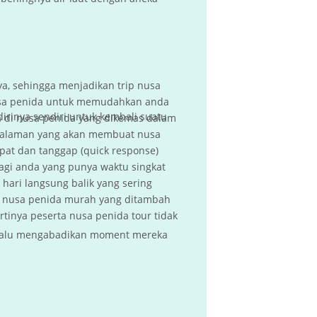
a, sehingga menjadikan trip nusa
nusa penida untuk memudahkan anda
dirinya sendiri untuk kembali suatu
 di nusa penida yang dikemas dalam
engalaman yang akan membuat nusa
pat dan tanggap (quick response)
gi anda yang punya waktu singkat
hari langsung balik yang sering
ng nusa penida murah yang ditambah
tinya peserta nusa penida tour tidak
selalu mengabadikan moment mereka