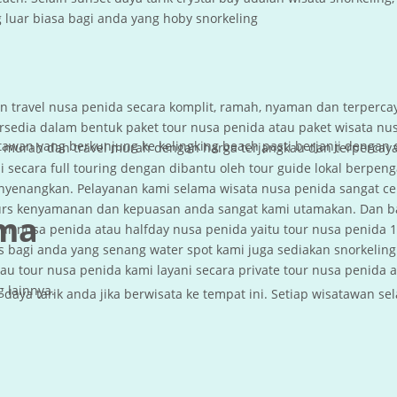
uar biasa bagi anda yang hoby snorkeling
 travel nusa penida secara komplit, ramah, nyaman dan terpercay
rsedia dalam bentuk paket tour nusa penida atau paket wisata 
satawan yang berkunjung ke kelingking beach pasti berjanji dengan 
urah dan travel murah dengan harga terjangkau dan terpercaya
i secara full touring dengan dibantu oleh tour guide lokal berp
nyenangkan. Pelayanan kami selama wisata nusa penida sangat ce
ours kenyamanan dan kepuasan anda sangat kami utamakan. Dan ba
ima
ur nusa penida atau halfday nusa penida yaitu tour nusa penida 1 
sus bagi anda yang senang water spot kami juga sediakan snorkeli
u tour nusa penida kami layani secara private tour nusa penida ar
 lainnya.
aya tarik anda jika berwisata ke tempat ini. Setiap wisatawan 