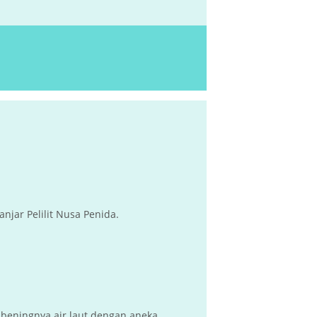
njar Pelilit Nusa Penida.
, beningnya air laut dengan aneka