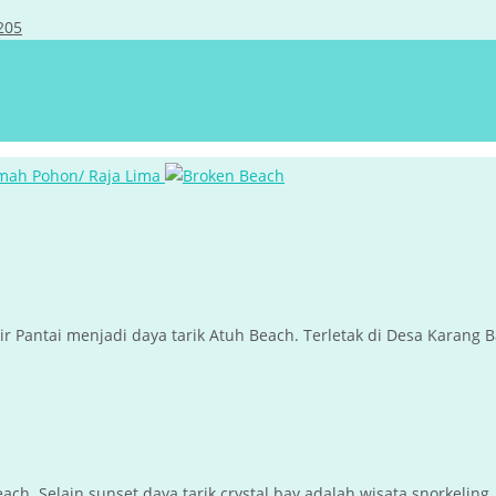
205
r Pantai menjadi daya tarik Atuh Beach. Terletak di Desa Karang Ba
h. Selain sunset daya tarik crystal bay adalah wisata snorkeling