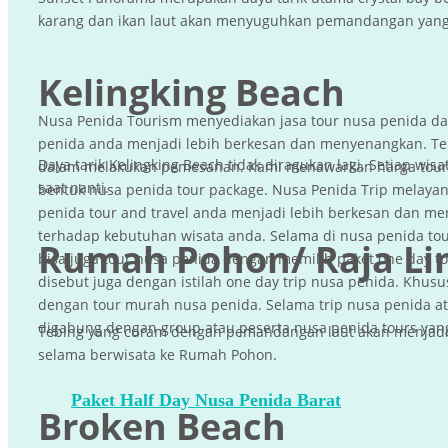
karang dan ikan laut akan menyuguhkan pemandangan yang l
Kelingking Beach
Nusa Penida Tourism menyediakan jasa tour nusa penida dan
penida anda menjadi lebih berkesan dan menyenangkan. Te
Daya tarik Kelingking Beach tidak diragukan lagi. Setiap wi
dalam melakukan pemesanan. Kami menawarkan harga tour m
saat nanti.
bentuk nusa penida tour package. Nusa Penida Trip melayan
penida tour and travel anda menjadi lebih berkesan dan me
terhadap kebutuhan wisata anda. Selama di nusa penida t
Rumah Pohon/ Raja L
bisa juga tour nusa penida dengan memilih paket one day to
disebut juga dengan istilah one day trip nusa penida. Khu
dengan tour murah nusa penida. Selama trip nusa penida ata
digabung dengan group atau peserta nusa penida tours yang
Tebing yang curam dengan pemandangan laut akan menjadi d
selama berwisata ke Rumah Pohon.
Paket Half Day Nusa Penida Barat
Broken Beach