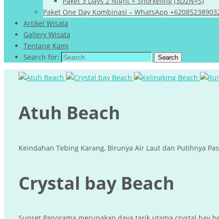
Paket 3 Days 2 Night + Snorkeling (3D2N+S)
Paket One Day Kombinasi – WhatsApp +62085238903
Artikel Wisata
Gallery Wisata
Tentang Kami
Search for:
Search
Atuh Beach
Keindahan Tebing Karang, Birunya Air Laut dan Putihnya Pasi
Crystal bay Beach
Sunset Panorama merupakan daya tarik utama crystal bay beac